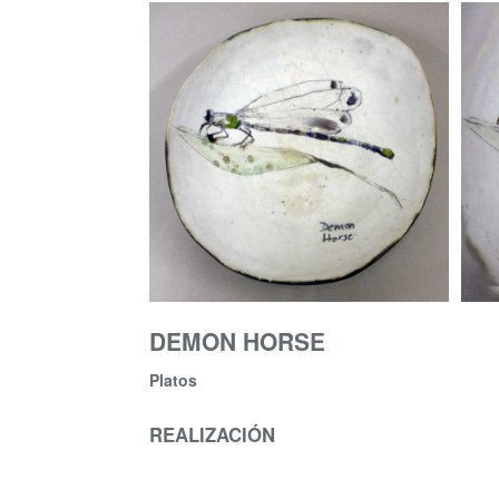
DEMON HORSE
Platos
REALIZACIÓN
Plato hondo pintado a mano de barro mixto.