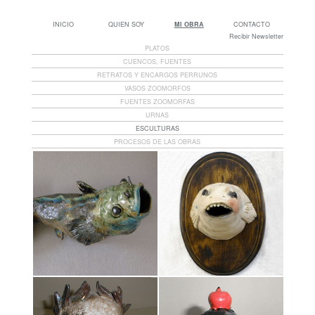
INICIO
QUIEN SOY
MI OBRA
CONTACTO
Recibir Newsletter
PLATOS
CUENCOS, FUENTES
RETRATOS Y ENCARGOS PERRUNOS
VASOS ZOOMORFOS
FUENTES ZOOMORFAS
URNAS
ESCULTURAS
PROCESOS DE LAS OBRAS