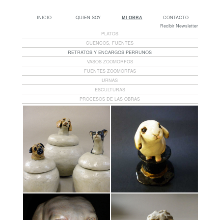
INICIO
QUIEN SOY
MI OBRA
CONTACTO
Recibir Newsletter
PLATOS
CUENCOS, FUENTES
RETRATOS Y ENCARGOS PERRUNOS
VASOS ZOOMORFOS
FUENTES ZOOMORFAS
URNAS
ESCULTURAS
PROCESOS DE LAS OBRAS